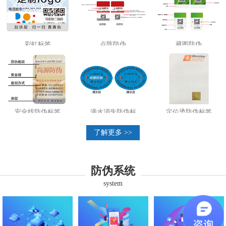
彩虹标签
点阵防伪
藏图防伪
安全线防伪标签
滴水消失防伪标
定位烫防伪标签
了解更多 >>
防伪系统
system