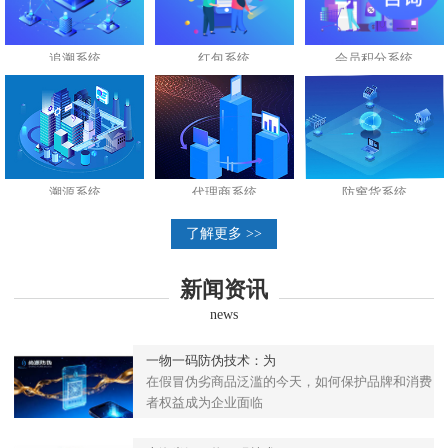
追溯系统
红包系统
会员积分系统
溯源系统
代理商系统
防窜货系统
了解更多 >>
新闻资讯
news
一物一码防伪技术：为
在假冒伪劣商品泛滥的今天，如何保护品牌和消费
者权益成为企业面临