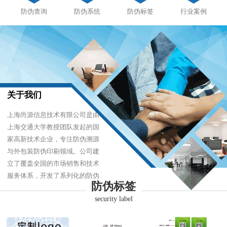
防伪查询
防伪系统
防伪标签
行业案例
关于我们
上海尚源信息技术有限公司是由
上海交通大学教授团队发起的国
家高新技术企业，专注防伪溯源
与外包装防伪印刷领域。公司建
立了覆盖全国的市场销售和技术
服务体系，开发了系列化的防伪
防伪标签
产品，以难仿制、易识别、优成
security label
本的技术，经受住了市场的严酷
考验