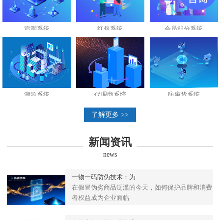
追溯系统
红包系统
会员积分系统
溯源系统
代理商系统
防窜货系统
了解更多 >>
新闻资讯
news
一物一码防伪技术：为
在假冒伪劣商品泛滥的今天，如何保护品牌和消费
者权益成为企业面临