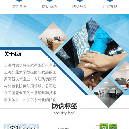
防伪查询
防伪系统
防伪标签
行业案例
关于我们
上海尚源信息技术有限公司是由
上海交通大学教授团队发起的国
家高新技术企业，专注防伪溯源
与外包装防伪印刷领域。公司建
立了覆盖全国的市场销售和技术
服务体系，开发了系列化的防伪
防伪标签
产品，以难仿制、易识别、优成
security label
本的技术，经受住了市场的严酷
考验