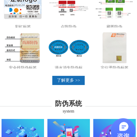
彩虹标签
点阵防伪
藏图防伪
安全线防伪标签
滴水消失防伪标
定位烫防伪标签
了解更多 >>
防伪系统
system