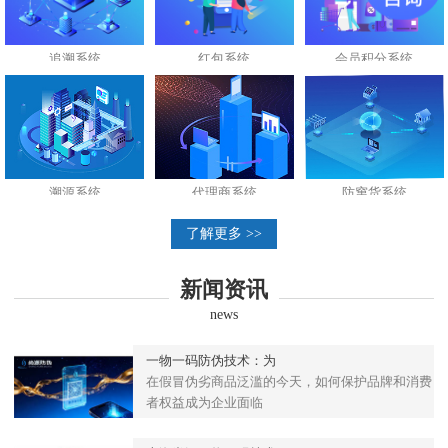
追溯系统
红包系统
会员积分系统
溯源系统
代理商系统
防窜货系统
了解更多 >>
新闻资讯
news
一物一码防伪技术：为
在假冒伪劣商品泛滥的今天，如何保护品牌和消费
者权益成为企业面临