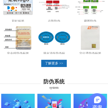
彩虹标签
点阵防伪
藏图防伪
安全线防伪标签
滴水消失防伪标
定位烫防伪标签
了解更多 >>
防伪系统
system