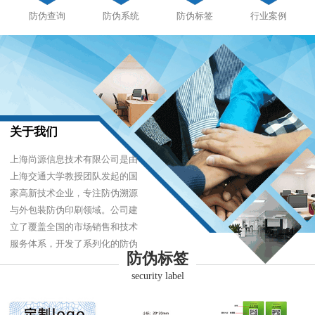
防伪查询
防伪系统
防伪标签
行业案例
关于我们
上海尚源信息技术有限公司是由
上海交通大学教授团队发起的国
家高新技术企业，专注防伪溯源
与外包装防伪印刷领域。公司建
立了覆盖全国的市场销售和技术
服务体系，开发了系列化的防伪
防伪标签
产品，以难仿制、易识别、优成
security label
本的技术，经受住了市场的严酷
考验