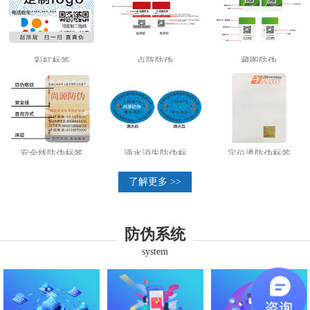
彩虹标签
点阵防伪
藏图防伪
安全线防伪标签
滴水消失防伪标
定位烫防伪标签
了解更多 >>
防伪系统
system