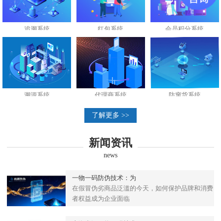
追溯系统
红包系统
会员积分系统
溯源系统
代理商系统
防窜货系统
了解更多 >>
新闻资讯
news
一物一码防伪技术：为
在假冒伪劣商品泛滥的今天，如何保护品牌和消费
者权益成为企业面临