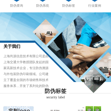
防伪查询
防伪系统
防伪标签
行业案例
关于我们
上海尚源信息技术有限公司是由
上海交通大学教授团队发起的国
家高新技术企业，专注防伪溯源
与外包装防伪印刷领域。公司建
立了覆盖全国的市场销售和技术
服务体系，开发了系列化的防伪
防伪标签
产品，以难仿制、易识别、优成
security label
本的技术，经受住了市场的严酷
考验