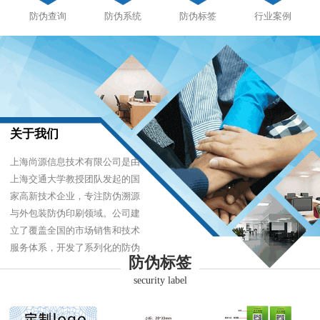
防伪查询
防伪系统
防伪标签
行业案例
关于我们
上海尚源信息技术有限公司是由
上海交通大学教授团队发起的国
家高新技术企业，专注防伪溯源
与外包装防伪印刷领域。公司建
立了覆盖全国的市场销售和技术
服务体系，开发了系列化的防伪
防伪标签
产品，以难仿制、易识别、优成
security label
本的技术，经受住了市场的严酷
考验