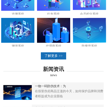
追溯系统
红包系统
会员积分系统
溯源系统
代理商系统
防窜货系统
了解更多 >>
新闻资讯
news
一物一码防伪技术：为
在假冒伪劣商品泛滥的今天，如何保护品牌和消费
者权益成为企业面临