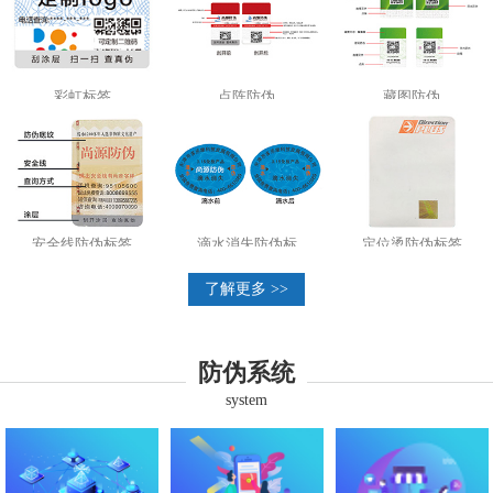
彩虹标签
点阵防伪
藏图防伪
安全线防伪标签
滴水消失防伪标
定位烫防伪标签
了解更多 >>
防伪系统
system