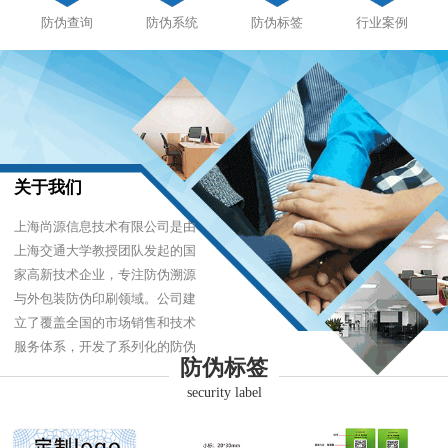
防伪查询
防伪系统
防伪标签
行业案例
关于我们
上海尚源信息技术有限公司是由
上海交通大学教授团队发起的国
家高新技术企业，专注防伪溯源
与外包装防伪印刷领域。公司建
立了覆盖全国的市场销售和技术
服务体系，开发了系列化的防伪
防伪标签
产品，以难仿制、易识别、优成
security label
本的技术，经受住了市场的严酷
考验