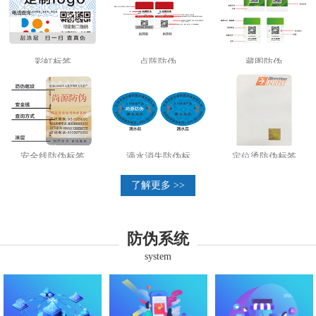
彩虹标签
点阵防伪
藏图防伪
安全线防伪标签
滴水消失防伪标
定位烫防伪标签
了解更多 >>
防伪系统
system