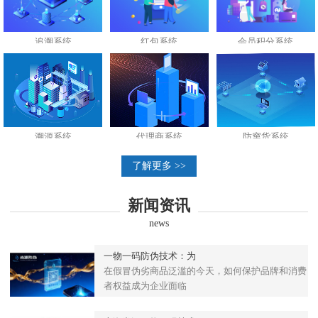
追溯系统
红包系统
会员积分系统
溯源系统
代理商系统
防窜货系统
了解更多 >>
新闻资讯
news
一物一码防伪技术：为
在假冒伪劣商品泛滥的今天，如何保护品牌和消费
者权益成为企业面临