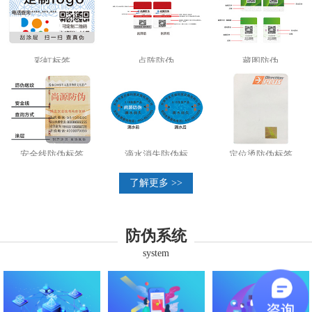
彩虹标签
点阵防伪
藏图防伪
安全线防伪标签
滴水消失防伪标
定位烫防伪标签
了解更多 >>
防伪系统
system