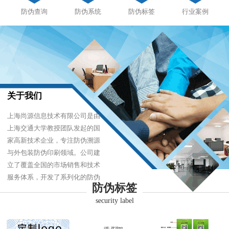
防伪查询
防伪系统
防伪标签
行业案例
关于我们
上海尚源信息技术有限公司是由
上海交通大学教授团队发起的国
家高新技术企业，专注防伪溯源
与外包装防伪印刷领域。公司建
立了覆盖全国的市场销售和技术
服务体系，开发了系列化的防伪
防伪标签
产品，以难仿制、易识别、优成
security label
本的技术，经受住了市场的严酷
考验