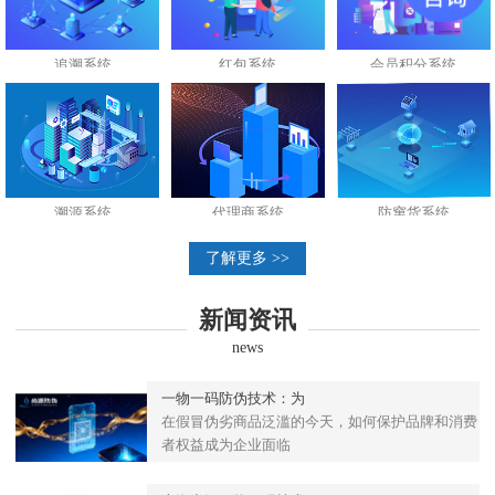
追溯系统
红包系统
会员积分系统
溯源系统
代理商系统
防窜货系统
了解更多 >>
新闻资讯
news
一物一码防伪技术：为
在假冒伪劣商品泛滥的今天，如何保护品牌和消费
者权益成为企业面临