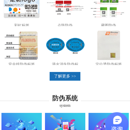
彩虹标签
点阵防伪
藏图防伪
安全线防伪标签
滴水消失防伪标
定位烫防伪标签
了解更多 >>
防伪系统
system