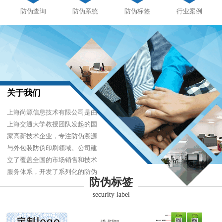
防伪查询
防伪系统
防伪标签
行业案例
关于我们
上海尚源信息技术有限公司是由
上海交通大学教授团队发起的国
家高新技术企业，专注防伪溯源
与外包装防伪印刷领域。公司建
立了覆盖全国的市场销售和技术
服务体系，开发了系列化的防伪
防伪标签
产品，以难仿制、易识别、优成
security label
本的技术，经受住了市场的严酷
考验