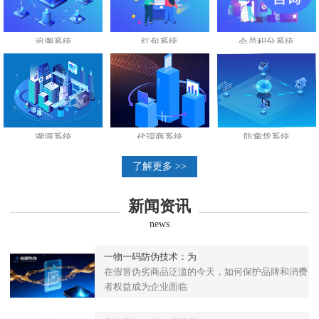
追溯系统
红包系统
会员积分系统
溯源系统
代理商系统
防窜货系统
了解更多 >>
新闻资讯
news
一物一码防伪技术：为
在假冒伪劣商品泛滥的今天，如何保护品牌和消费
者权益成为企业面临