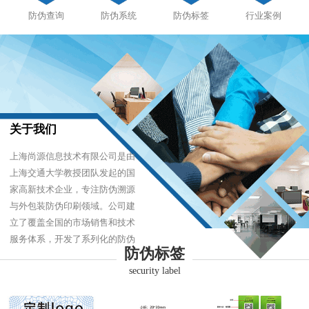
防伪查询
防伪系统
防伪标签
行业案例
关于我们
上海尚源信息技术有限公司是由
上海交通大学教授团队发起的国
家高新技术企业，专注防伪溯源
与外包装防伪印刷领域。公司建
立了覆盖全国的市场销售和技术
服务体系，开发了系列化的防伪
防伪标签
产品，以难仿制、易识别、优成
security label
本的技术，经受住了市场的严酷
考验