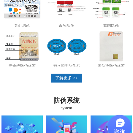
彩虹标签
点阵防伪
藏图防伪
安全线防伪标签
滴水消失防伪标
定位烫防伪标签
了解更多 >>
防伪系统
system