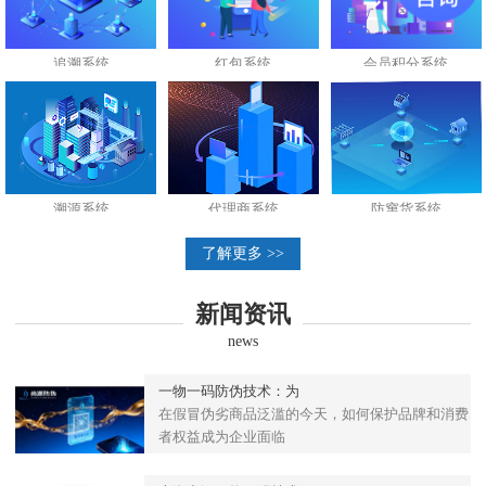
追溯系统
红包系统
会员积分系统
溯源系统
代理商系统
防窜货系统
了解更多 >>
新闻资讯
news
一物一码防伪技术：为
在假冒伪劣商品泛滥的今天，如何保护品牌和消费
者权益成为企业面临