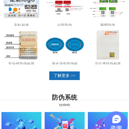
彩虹标签
点阵防伪
藏图防伪
安全线防伪标签
滴水消失防伪标
定位烫防伪标签
了解更多 >>
防伪系统
system