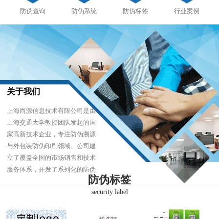
防伪查询
防伪系统
防伪标签
行业案例
关于我们
上海尚源信息技术有限公司是由
上海交通大学教授团队发起的国
家高新技术企业，专注防伪溯源
与外包装防伪印刷领域。公司建
立了覆盖全国的市场销售和技术
服务体系，开发了系列化的防伪
防伪标签
产品，以难仿制、易识别、优成
security label
本的技术，经受住了市场的严酷
考验