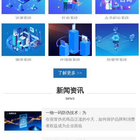
追溯系统
红包系统
会员积分系统
溯源系统
代理商系统
防窜货系统
了解更多 >>
新闻资讯
news
一物一码防伪技术：为
在假冒伪劣商品泛滥的今天，如何保护品牌和消费
者权益成为企业面临