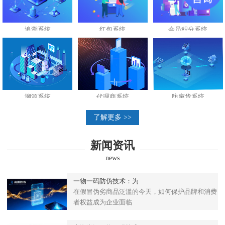
追溯系统
红包系统
会员积分系统
溯源系统
代理商系统
防窜货系统
了解更多 >>
新闻资讯
news
一物一码防伪技术：为
在假冒伪劣商品泛滥的今天，如何保护品牌和消费
者权益成为企业面临