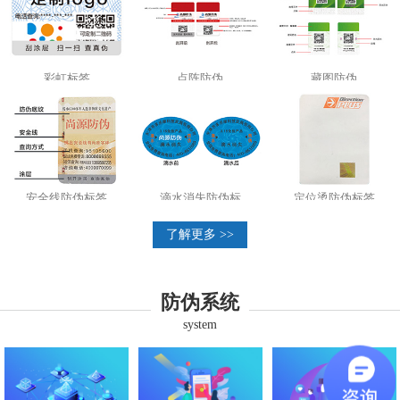
彩虹标签
点阵防伪
藏图防伪
安全线防伪标签
滴水消失防伪标
定位烫防伪标签
了解更多 >>
防伪系统
system