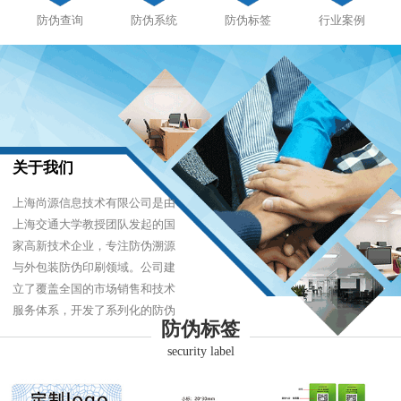
防伪查询
防伪系统
防伪标签
行业案例
关于我们
上海尚源信息技术有限公司是由
上海交通大学教授团队发起的国
家高新技术企业，专注防伪溯源
与外包装防伪印刷领域。公司建
立了覆盖全国的市场销售和技术
服务体系，开发了系列化的防伪
防伪标签
产品，以难仿制、易识别、优成
security label
本的技术，经受住了市场的严酷
考验