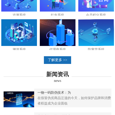
追溯系统
红包系统
会员积分系统
溯源系统
代理商系统
防窜货系统
了解更多 >>
新闻资讯
news
一物一码防伪技术：为
在假冒伪劣商品泛滥的今天，如何保护品牌和消费
者权益成为企业面临