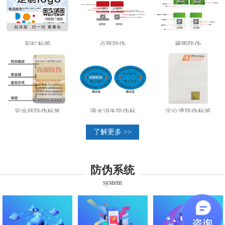
彩虹标签
点阵防伪
藏图防伪
安全线防伪标签
滴水消失防伪标
定位烫防伪标签
了解更多 >>
防伪系统
system