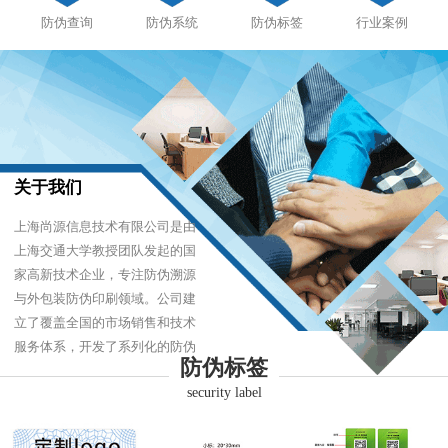
防伪查询
防伪系统
防伪标签
行业案例
关于我们
上海尚源信息技术有限公司是由
上海交通大学教授团队发起的国
家高新技术企业，专注防伪溯源
与外包装防伪印刷领域。公司建
立了覆盖全国的市场销售和技术
服务体系，开发了系列化的防伪
防伪标签
产品，以难仿制、易识别、优成
security label
本的技术，经受住了市场的严酷
考验