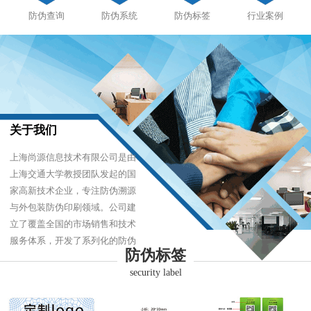
防伪查询
防伪系统
防伪标签
行业案例
关于我们
上海尚源信息技术有限公司是由
上海交通大学教授团队发起的国
家高新技术企业，专注防伪溯源
与外包装防伪印刷领域。公司建
立了覆盖全国的市场销售和技术
服务体系，开发了系列化的防伪
防伪标签
产品，以难仿制、易识别、优成
security label
本的技术，经受住了市场的严酷
考验