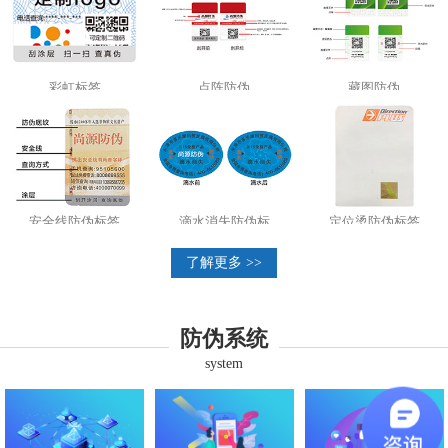
彩虹标签
点阵防伪
藏图防伪
安全线防伪标签
滴水消失防伪标
定位烫防伪标签
了解更多 >>
防伪系统
system