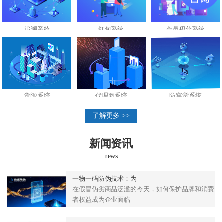
追溯系统
红包系统
会员积分系统
溯源系统
代理商系统
防窜货系统
了解更多 >>
新闻资讯
news
一物一码防伪技术：为
在假冒伪劣商品泛滥的今天，如何保护品牌和消费
者权益成为企业面临