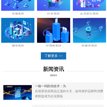
追溯系统
红包系统
会员积分系统
溯源系统
代理商系统
防窜货系统
了解更多 >>
新闻资讯
news
一物一码防伪技术：为
在假冒伪劣商品泛滥的今天，如何保护品牌和消费
者权益成为企业面临