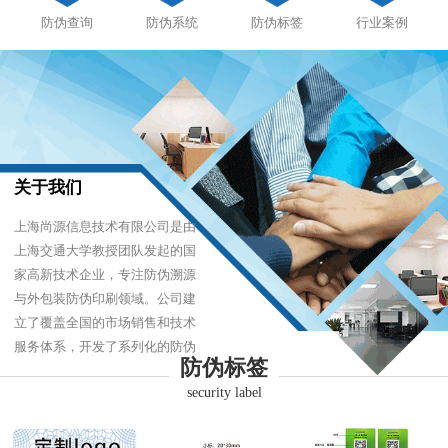
防伪查询
防伪系统
防伪标签
行业案例
关于我们
上海尚源信息技术有限公司是由
上海交通大学教授团队发起的国
家高新技术企业，专注防伪溯源
与外包装防伪印刷领域。公司建
立了覆盖全国的市场销售和技术
服务体系，开发了系列化的防伪
防伪标签
产品，以难仿制、易识别、优成
security label
本的技术，经受住了市场的严酷
考验