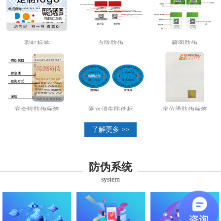
彩虹标签
点阵防伪
藏图防伪
安全线防伪标签
滴水消失防伪标
定位烫防伪标签
了解更多 >>
防伪系统
system