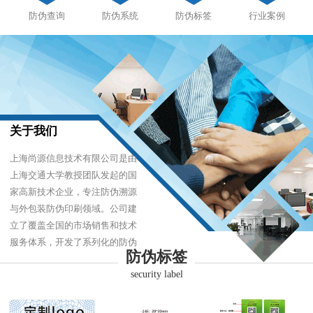
防伪查询
防伪系统
防伪标签
行业案例
关于我们
上海尚源信息技术有限公司是由
上海交通大学教授团队发起的国
家高新技术企业，专注防伪溯源
与外包装防伪印刷领域。公司建
立了覆盖全国的市场销售和技术
服务体系，开发了系列化的防伪
防伪标签
产品，以难仿制、易识别、优成
security label
本的技术，经受住了市场的严酷
考验