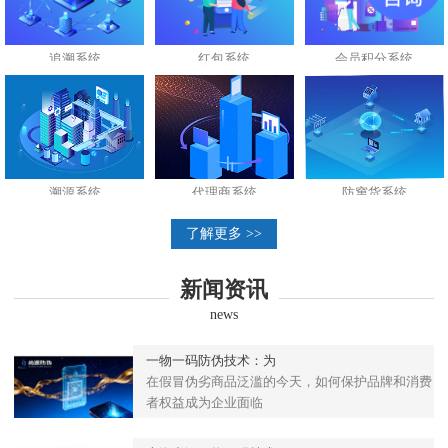
追溯系统
红包系统
会员积分系统
溯源系统
代理商系统
防窜货系统
了解更多 >>
新闻资讯
news
一物一码防伪技术：为
在假冒伪劣商品泛滥的今天，如何保护品牌和消费
者权益成为企业面临