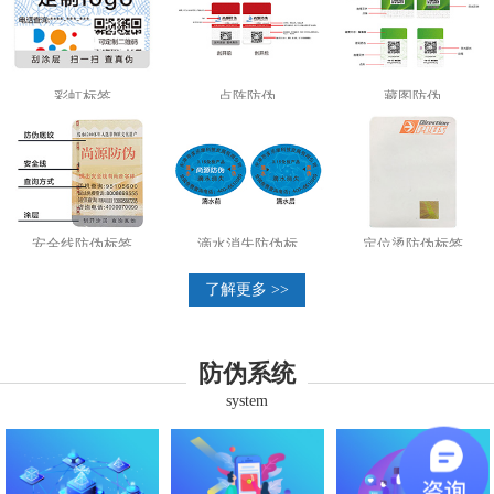
彩虹标签
点阵防伪
藏图防伪
安全线防伪标签
滴水消失防伪标
定位烫防伪标签
了解更多 >>
防伪系统
system