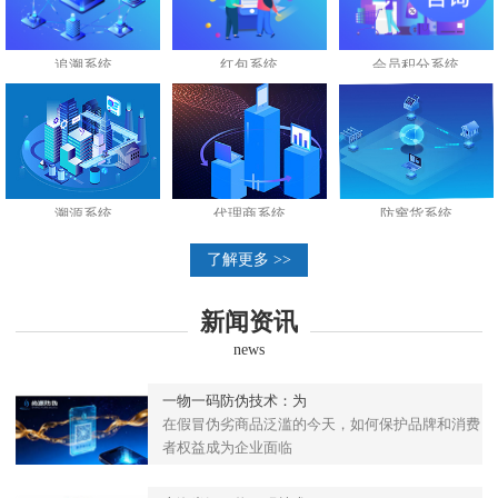
追溯系统
红包系统
会员积分系统
溯源系统
代理商系统
防窜货系统
了解更多 >>
新闻资讯
news
一物一码防伪技术：为
在假冒伪劣商品泛滥的今天，如何保护品牌和消费
者权益成为企业面临