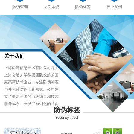
防伪查询
防伪系统
防伪标签
行业案例
关于我们
上海尚源信息技术有限公司是由
上海交通大学教授团队发起的国
家高新技术企业，专注防伪溯源
与外包装防伪印刷领域。公司建
立了覆盖全国的市场销售和技术
服务体系，开发了系列化的防伪
防伪标签
产品，以难仿制、易识别、优成
security label
本的技术，经受住了市场的严酷
考验