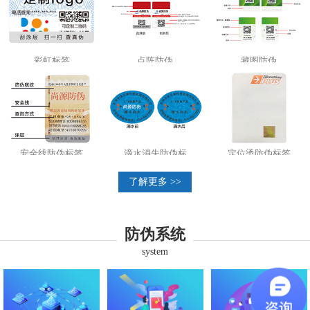
彩虹标签
点阵防伪
藏图防伪
安全线防伪标签
滴水消失防伪标
定位烫防伪标签
了解更多 >>
防伪系统
system