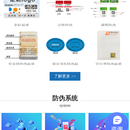
彩虹标签
点阵防伪
藏图防伪
安全线防伪标签
滴水消失防伪标
定位烫防伪标签
了解更多 >>
防伪系统
system