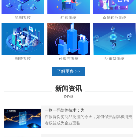
追溯系统
红包系统
会员积分系统
溯源系统
代理商系统
防窜货系统
了解更多 >>
新闻资讯
news
一物一码防伪技术：为
在假冒伪劣商品泛滥的今天，如何保护品牌和消费
者权益成为企业面临