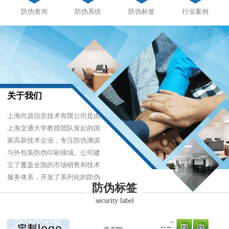
防伪查询
防伪系统
防伪标签
行业案例
关于我们
上海尚源信息技术有限公司是由
上海交通大学教授团队发起的国
家高新技术企业，专注防伪溯源
与外包装防伪印刷领域。公司建
立了覆盖全国的市场销售和技术
服务体系，开发了系列化的防伪
防伪标签
产品，以难仿制、易识别、优成
security label
本的技术，经受住了市场的严酷
考验