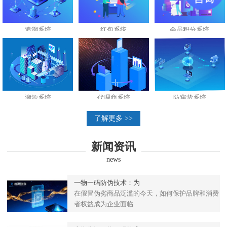
追溯系统
红包系统
会员积分系统
溯源系统
代理商系统
防窜货系统
了解更多 >>
新闻资讯
news
一物一码防伪技术：为
在假冒伪劣商品泛滥的今天，如何保护品牌和消费
者权益成为企业面临