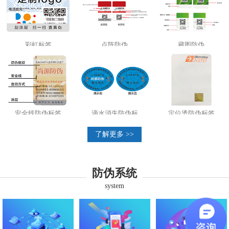
彩虹标签
点阵防伪
藏图防伪
安全线防伪标签
滴水消失防伪标
定位烫防伪标签
了解更多 >>
防伪系统
system