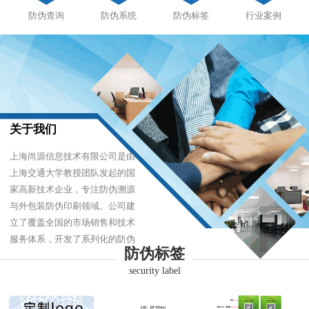
防伪查询
防伪系统
防伪标签
行业案例
关于我们
上海尚源信息技术有限公司是由
上海交通大学教授团队发起的国
家高新技术企业，专注防伪溯源
与外包装防伪印刷领域。公司建
立了覆盖全国的市场销售和技术
服务体系，开发了系列化的防伪
防伪标签
产品，以难仿制、易识别、优成
security label
本的技术，经受住了市场的严酷
考验