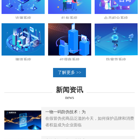
追溯系统
红包系统
会员积分系统
溯源系统
代理商系统
防窜货系统
了解更多 >>
新闻资讯
news
一物一码防伪技术：为
在假冒伪劣商品泛滥的今天，如何保护品牌和消费
者权益成为企业面临