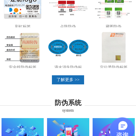
彩虹标签
点阵防伪
藏图防伪
安全线防伪标签
滴水消失防伪标
定位烫防伪标签
了解更多 >>
防伪系统
system