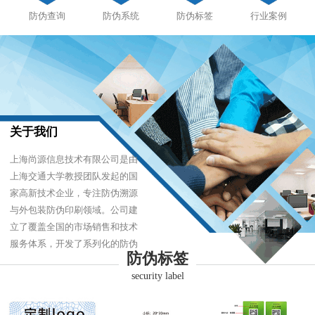
防伪查询
防伪系统
防伪标签
行业案例
关于我们
上海尚源信息技术有限公司是由
上海交通大学教授团队发起的国
家高新技术企业，专注防伪溯源
与外包装防伪印刷领域。公司建
立了覆盖全国的市场销售和技术
服务体系，开发了系列化的防伪
防伪标签
产品，以难仿制、易识别、优成
security label
本的技术，经受住了市场的严酷
考验