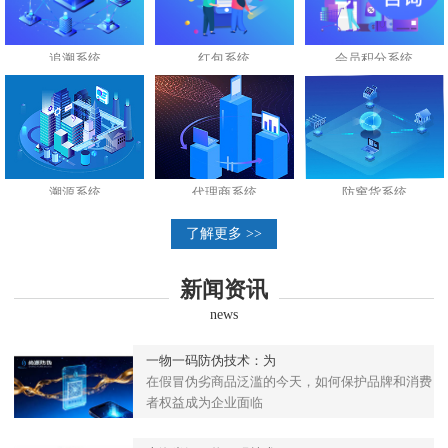
追溯系统
红包系统
会员积分系统
溯源系统
代理商系统
防窜货系统
了解更多 >>
新闻资讯
news
一物一码防伪技术：为
在假冒伪劣商品泛滥的今天，如何保护品牌和消费
者权益成为企业面临