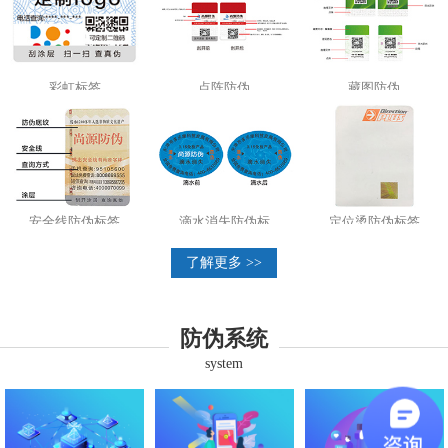
彩虹标签
点阵防伪
藏图防伪
安全线防伪标签
滴水消失防伪标
定位烫防伪标签
了解更多 >>
防伪系统
system