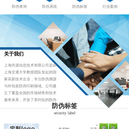
防伪查询
防伪系统
防伪标签
行业案例
关于我们
上海尚源信息技术有限公司是由
上海交通大学教授团队发起的国
家高新技术企业，专注防伪溯源
与外包装防伪印刷领域。公司建
立了覆盖全国的市场销售和技术
服务体系，开发了系列化的防伪
防伪标签
产品，以难仿制、易识别、优成
security label
本的技术，经受住了市场的严酷
考验