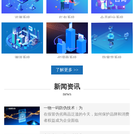
追溯系统
红包系统
会员积分系统
溯源系统
代理商系统
防窜货系统
了解更多 >>
新闻资讯
news
一物一码防伪技术：为
在假冒伪劣商品泛滥的今天，如何保护品牌和消费
者权益成为企业面临