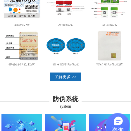
彩虹标签
点阵防伪
藏图防伪
安全线防伪标签
滴水消失防伪标
定位烫防伪标签
了解更多 >>
防伪系统
system