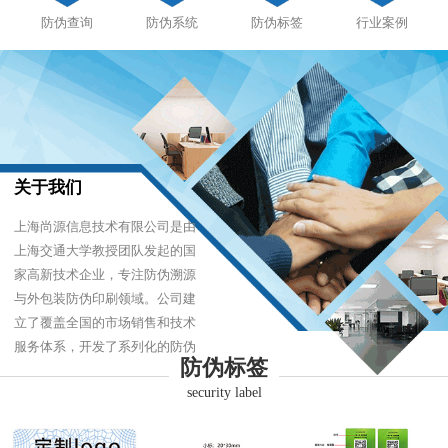
防伪查询
防伪系统
防伪标签
行业案例
关于我们
上海尚源信息技术有限公司是由
上海交通大学教授团队发起的国
家高新技术企业，专注防伪溯源
与外包装防伪印刷领域。公司建
立了覆盖全国的市场销售和技术
服务体系，开发了系列化的防伪
防伪标签
产品，以难仿制、易识别、优成
security label
本的技术，经受住了市场的严酷
考验