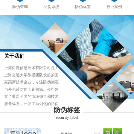
防伪查询
防伪系统
防伪标签
行业案例
关于我们
上海尚源信息技术有限公司是由
上海交通大学教授团队发起的国
家高新技术企业，专注防伪溯源
与外包装防伪印刷领域。公司建
立了覆盖全国的市场销售和技术
服务体系，开发了系列化的防伪
防伪标签
产品，以难仿制、易识别、优成
security label
本的技术，经受住了市场的严酷
考验