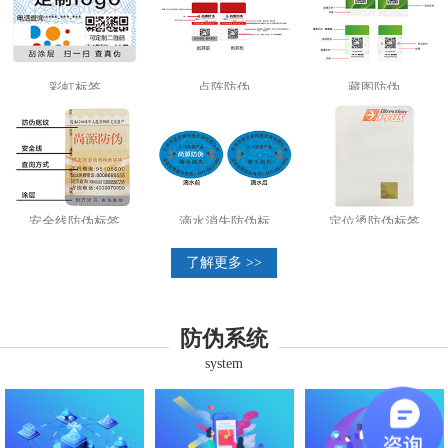
彩虹标签
点阵防伪
藏图防伪
安全线防伪标签
滴水消失防伪标
定位烫防伪标签
了解更多 >>
防伪系统
system