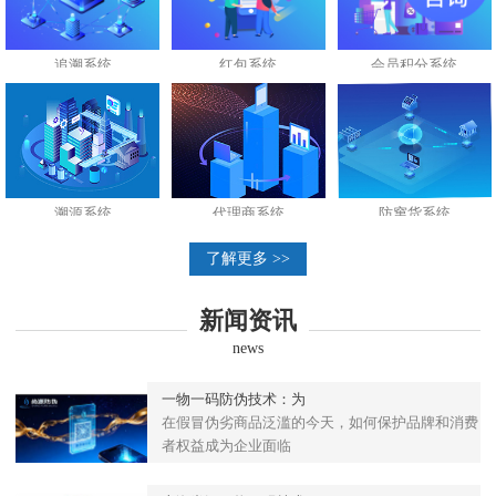
追溯系统
红包系统
会员积分系统
溯源系统
代理商系统
防窜货系统
了解更多 >>
新闻资讯
news
一物一码防伪技术：为
在假冒伪劣商品泛滥的今天，如何保护品牌和消费
者权益成为企业面临