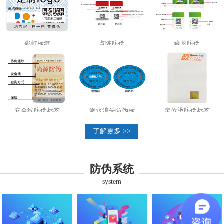
彩虹标签
点阵防伪
藏图防伪
安全线防伪标签
滴水消失防伪标
定位烫防伪标签
了解更多 >>
防伪系统
system