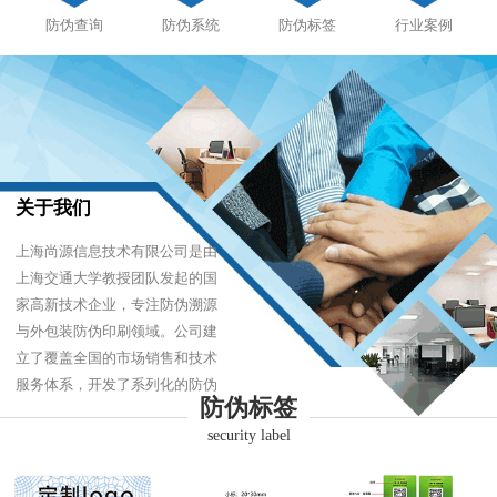
防伪查询
防伪系统
防伪标签
行业案例
关于我们
上海尚源信息技术有限公司是由
上海交通大学教授团队发起的国
家高新技术企业，专注防伪溯源
与外包装防伪印刷领域。公司建
立了覆盖全国的市场销售和技术
服务体系，开发了系列化的防伪
防伪标签
产品，以难仿制、易识别、优成
security label
本的技术，经受住了市场的严酷
考验