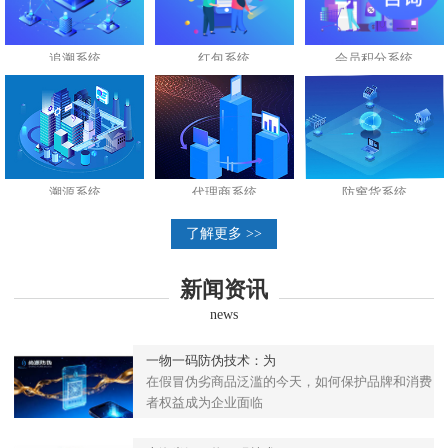
追溯系统
红包系统
会员积分系统
溯源系统
代理商系统
防窜货系统
了解更多 >>
新闻资讯
news
一物一码防伪技术：为
在假冒伪劣商品泛滥的今天，如何保护品牌和消费
者权益成为企业面临