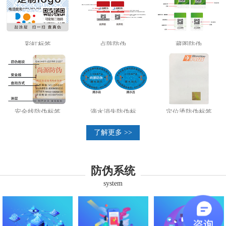
彩虹标签
点阵防伪
藏图防伪
安全线防伪标签
滴水消失防伪标
定位烫防伪标签
了解更多 >>
防伪系统
system