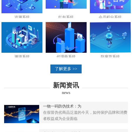
追溯系统
红包系统
会员积分系统
溯源系统
代理商系统
防窜货系统
了解更多 >>
新闻资讯
news
一物一码防伪技术：为
在假冒伪劣商品泛滥的今天，如何保护品牌和消费
者权益成为企业面临