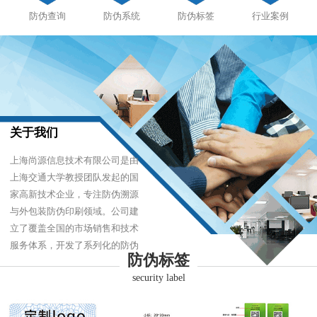
防伪查询
防伪系统
防伪标签
行业案例
关于我们
上海尚源信息技术有限公司是由
上海交通大学教授团队发起的国
家高新技术企业，专注防伪溯源
与外包装防伪印刷领域。公司建
立了覆盖全国的市场销售和技术
服务体系，开发了系列化的防伪
防伪标签
产品，以难仿制、易识别、优成
security label
本的技术，经受住了市场的严酷
考验