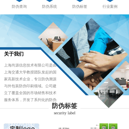
防伪查询
防伪系统
防伪标签
行业案例
关于我们
上海尚源信息技术有限公司是由
上海交通大学教授团队发起的国
家高新技术企业，专注防伪溯源
与外包装防伪印刷领域。公司建
立了覆盖全国的市场销售和技术
服务体系，开发了系列化的防伪
防伪标签
产品，以难仿制、易识别、优成
security label
本的技术，经受住了市场的严酷
考验