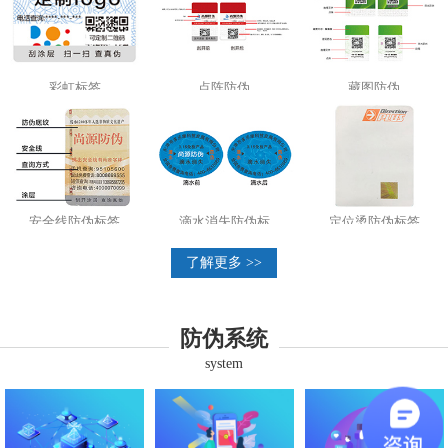
彩虹标签
点阵防伪
藏图防伪
安全线防伪标签
滴水消失防伪标
定位烫防伪标签
了解更多 >>
防伪系统
system