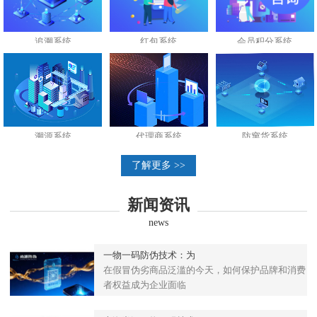
追溯系统
红包系统
会员积分系统
溯源系统
代理商系统
防窜货系统
了解更多 >>
新闻资讯
news
一物一码防伪技术：为
在假冒伪劣商品泛滥的今天，如何保护品牌和消费
者权益成为企业面临