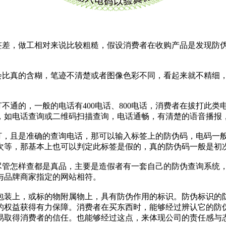
差，做工相对来说比较粗糙，假设消费者在收购产品是发现防
比真的含糊，笔迹不清楚或者图像色彩不同，看起来就不精细
通的，一般的电话有400电话、800电话，消费者在拔打此类
，如电话查询或二维码扫描查询，电话通畅，有清楚的语音播报
，且是准确的查询电话，那可以输入标签上的防伪码，电码一般
5次等，那基本上也可以判定此标签是假的，真的防伪码一般是初
管怎样查都是真品，主要是造假者有一套自己的防伪查询系统
与品牌商家指定的网站相符。
装上，或标的物附属物上，具有防伪作用的标识。防伪标识的防
的权益获得有力保障。消费者在买东西时，能够经过辨认它的防
易取得消费者的信任。也能够经过这点，来体现公司的责任感与