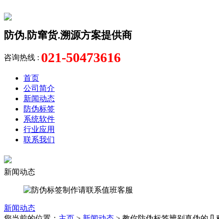
防伪.防窜货.溯源方案提供商
021-50473616
咨询热线 :
首页
公司简介
新闻动态
防伪标签
系统软件
行业应用
联系我们
新闻动态
新闻动态
您当前的位置：
主页
>
新闻动态
> 教你防伪标签辨别真伪的几