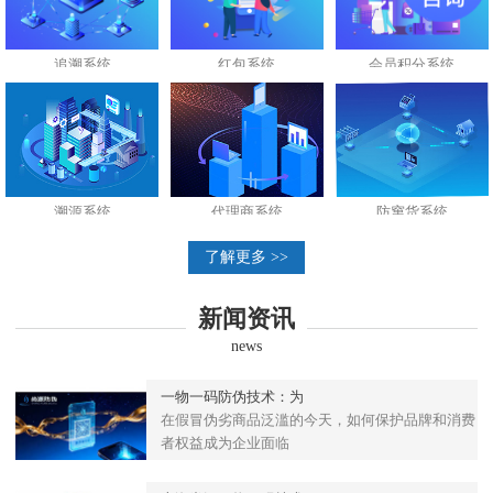
追溯系统
红包系统
会员积分系统
溯源系统
代理商系统
防窜货系统
了解更多 >>
新闻资讯
news
一物一码防伪技术：为
在假冒伪劣商品泛滥的今天，如何保护品牌和消费
者权益成为企业面临