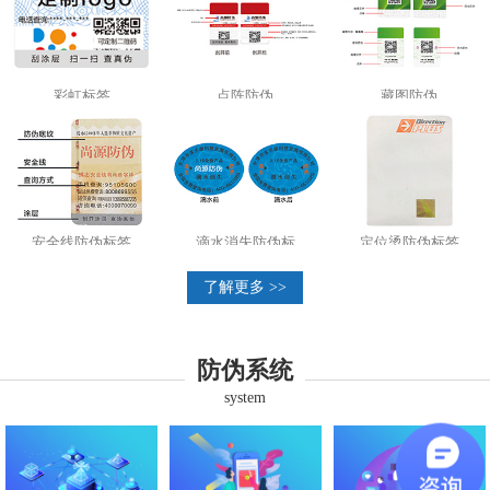
彩虹标签
点阵防伪
藏图防伪
安全线防伪标签
滴水消失防伪标
定位烫防伪标签
了解更多 >>
防伪系统
system