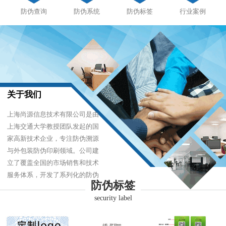
防伪查询
防伪系统
防伪标签
行业案例
关于我们
上海尚源信息技术有限公司是由
上海交通大学教授团队发起的国
家高新技术企业，专注防伪溯源
与外包装防伪印刷领域。公司建
立了覆盖全国的市场销售和技术
服务体系，开发了系列化的防伪
防伪标签
产品，以难仿制、易识别、优成
security label
本的技术，经受住了市场的严酷
考验