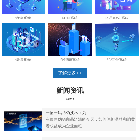
追溯系统
红包系统
会员积分系统
溯源系统
代理商系统
防窜货系统
了解更多 >>
新闻资讯
news
一物一码防伪技术：为
在假冒伪劣商品泛滥的今天，如何保护品牌和消费
者权益成为企业面临