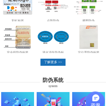
彩虹标签
点阵防伪
藏图防伪
安全线防伪标签
滴水消失防伪标
定位烫防伪标签
了解更多 >>
防伪系统
system