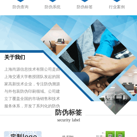
防伪查询
防伪系统
防伪标签
行业案例
关于我们
上海尚源信息技术有限公司是由
上海交通大学教授团队发起的国
家高新技术企业，专注防伪溯源
与外包装防伪印刷领域。公司建
立了覆盖全国的市场销售和技术
服务体系，开发了系列化的防伪
防伪标签
产品，以难仿制、易识别、优成
security label
本的技术，经受住了市场的严酷
考验