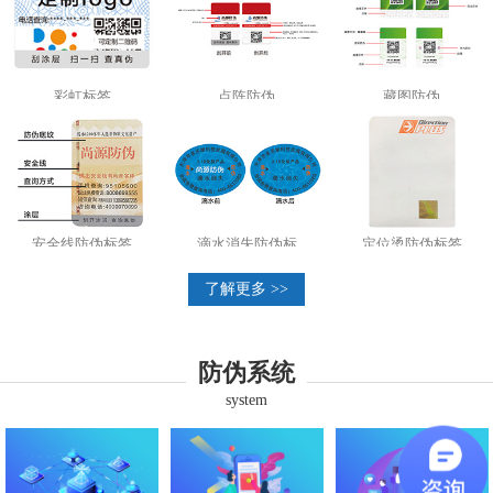
彩虹标签
点阵防伪
藏图防伪
安全线防伪标签
滴水消失防伪标
定位烫防伪标签
了解更多 >>
防伪系统
system