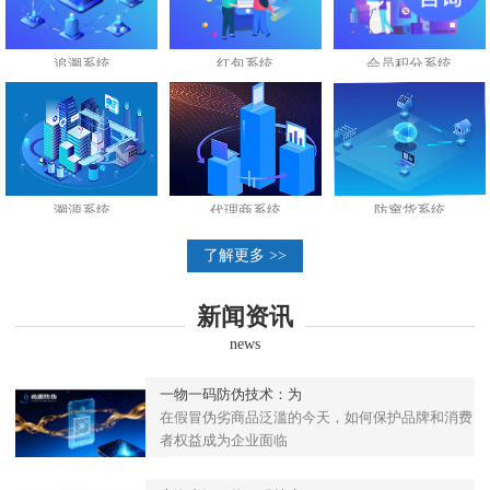
追溯系统
红包系统
会员积分系统
溯源系统
代理商系统
防窜货系统
了解更多 >>
新闻资讯
news
一物一码防伪技术：为
在假冒伪劣商品泛滥的今天，如何保护品牌和消费
者权益成为企业面临