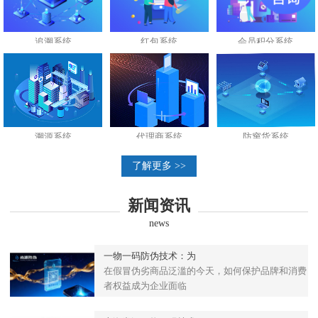
追溯系统
红包系统
会员积分系统
溯源系统
代理商系统
防窜货系统
了解更多 >>
新闻资讯
news
一物一码防伪技术：为
在假冒伪劣商品泛滥的今天，如何保护品牌和消费
者权益成为企业面临