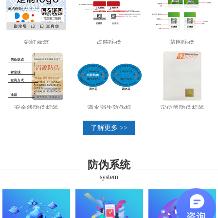
彩虹标签
点阵防伪
藏图防伪
安全线防伪标签
滴水消失防伪标
定位烫防伪标签
了解更多 >>
防伪系统
system