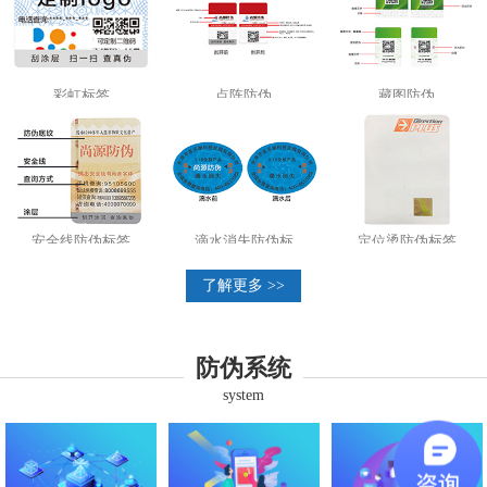
彩虹标签
点阵防伪
藏图防伪
安全线防伪标签
滴水消失防伪标
定位烫防伪标签
了解更多 >>
防伪系统
system