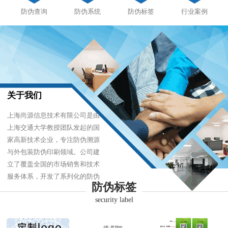
防伪查询
防伪系统
防伪标签
行业案例
关于我们
上海尚源信息技术有限公司是由
上海交通大学教授团队发起的国
家高新技术企业，专注防伪溯源
与外包装防伪印刷领域。公司建
立了覆盖全国的市场销售和技术
服务体系，开发了系列化的防伪
防伪标签
产品，以难仿制、易识别、优成
security label
本的技术，经受住了市场的严酷
考验