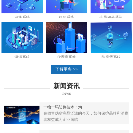
追溯系统
红包系统
会员积分系统
溯源系统
代理商系统
防窜货系统
了解更多 >>
新闻资讯
news
一物一码防伪技术：为
在假冒伪劣商品泛滥的今天，如何保护品牌和消费
者权益成为企业面临