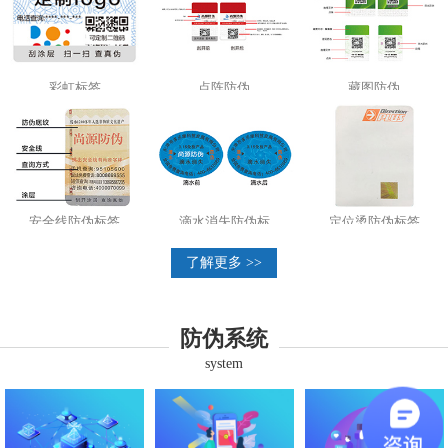
彩虹标签
点阵防伪
藏图防伪
安全线防伪标签
滴水消失防伪标
定位烫防伪标签
了解更多 >>
防伪系统
system