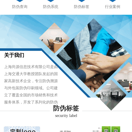
防伪查询
防伪系统
防伪标签
行业案例
关于我们
上海尚源信息技术有限公司是由
上海交通大学教授团队发起的国
家高新技术企业，专注防伪溯源
与外包装防伪印刷领域。公司建
立了覆盖全国的市场销售和技术
服务体系，开发了系列化的防伪
防伪标签
产品，以难仿制、易识别、优成
security label
本的技术，经受住了市场的严酷
考验