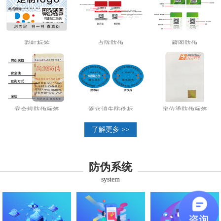
彩虹标签
点阵防伪
藏图防伪
安全线防伪标签
滴水消失防伪标
定位烫防伪标签
了解更多 >>
防伪系统
system