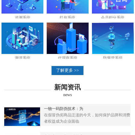
追溯系统
红包系统
会员积分系统
溯源系统
代理商系统
防窜货系统
了解更多 >>
新闻资讯
news
一物一码防伪技术：为
在假冒伪劣商品泛滥的今天，如何保护品牌和消费
者权益成为企业面临