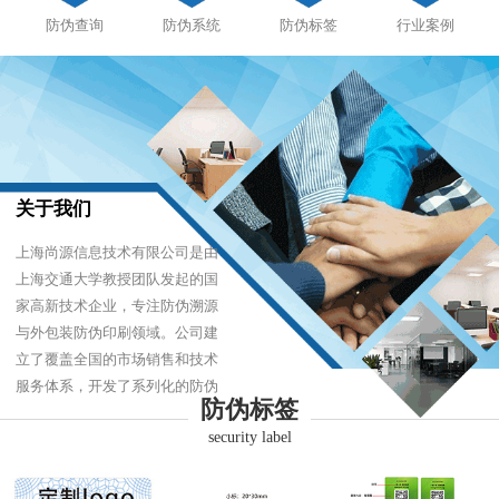
防伪查询
防伪系统
防伪标签
行业案例
关于我们
上海尚源信息技术有限公司是由
上海交通大学教授团队发起的国
家高新技术企业，专注防伪溯源
与外包装防伪印刷领域。公司建
立了覆盖全国的市场销售和技术
服务体系，开发了系列化的防伪
防伪标签
产品，以难仿制、易识别、优成
security label
本的技术，经受住了市场的严酷
考验