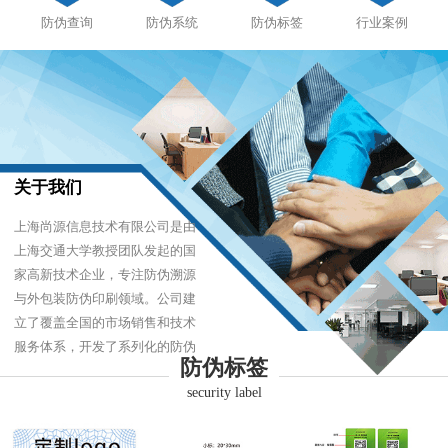
防伪查询
防伪系统
防伪标签
行业案例
关于我们
上海尚源信息技术有限公司是由
上海交通大学教授团队发起的国
家高新技术企业，专注防伪溯源
与外包装防伪印刷领域。公司建
立了覆盖全国的市场销售和技术
服务体系，开发了系列化的防伪
防伪标签
产品，以难仿制、易识别、优成
security label
本的技术，经受住了市场的严酷
考验