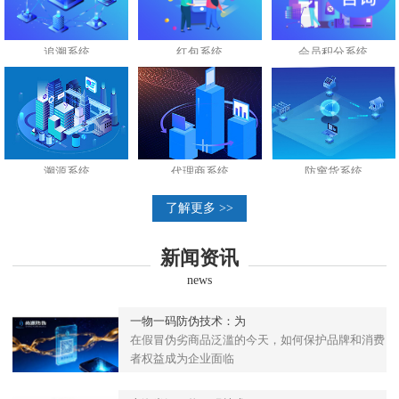
追溯系统
红包系统
会员积分系统
溯源系统
代理商系统
防窜货系统
了解更多 >>
新闻资讯
news
一物一码防伪技术：为
在假冒伪劣商品泛滥的今天，如何保护品牌和消费
者权益成为企业面临