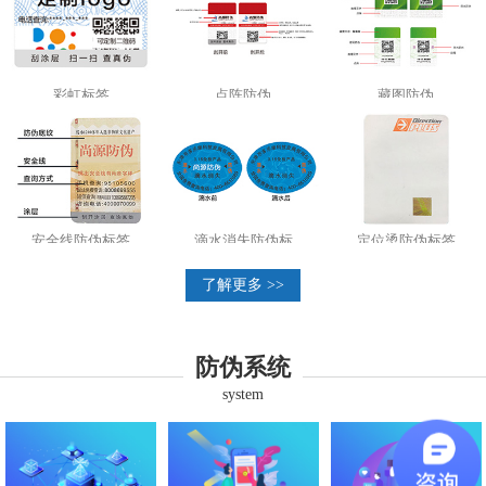
彩虹标签
点阵防伪
藏图防伪
安全线防伪标签
滴水消失防伪标
定位烫防伪标签
了解更多 >>
防伪系统
system