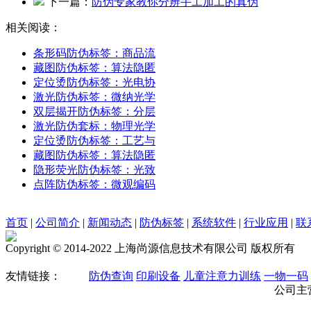
下一篇：
防伪专家教你分辨手工加工的真伪
相关阅读：
条形码防伪标签：商品流
藏图防伪标签：算法隐匿
定位烫防伪标签：光电协
激光防伪标签：微纳光学
双层揭开防伪标签：分层
激光防伪套标：物理光学
定位烫防伪标签：工艺与
藏图防伪标签：算法隐匿
隐形荧光防伪标签：光致
点阵防伪标签：微观编码
首页
|
公司简介
|
新闻动态
|
防伪标签
|
系统软件
|
行业应用
|
联
Copyright © 2014-2022 上海尚源信息技术有限公司 版权所有
友情链接：
防伪查询
印刷设备
儿童注意力训练
一物一码
公司主