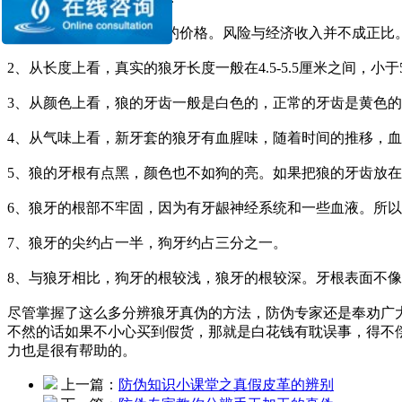
1、你不需要考虑低于400的价格。风险与经济收入并不成正比
2、从长度上看，真实的狼牙长度一般在4.5-5.5厘米之间，小于5
3、从颜色上看，狼的牙齿一般是白色的，正常的牙齿是黄色
4、从气味上看，新牙套的狼牙有血腥味，随着时间的推移，
5、狼的牙根有点黑，颜色也不如狗的亮。如果把狼的牙齿放
6、狼牙的根部不牢固，因为有牙龈神经系统和一些血液。所
7、狼牙的尖约占一半，狗牙约占三分之一。
8、与狼牙相比，狗牙的根较浅，狼牙的根较深。牙根表面不像
尽管掌握了这么多分辨狼牙真伪的方法，防伪专家还是奉劝广
不然的话如果不小心买到假货，那就是白花钱有耽误事，得不
力也是很有帮助的。
上一篇：
防伪知识小课堂之真假皮革的辨别