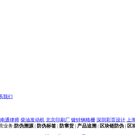
系我们
南通律师
柴油发动机
北京印刷厂
镀锌钢格栅
深圳彩页设计
上海
营业务:
防伪溯源
|
防伪标签
|
防窜货
|
产品追溯
|
区块链防伪
|
区