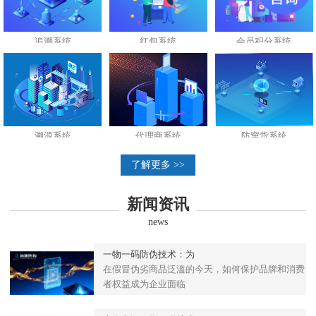
追溯系统
红包系统
会员积分系统
溯源系统
代理商系统
防窜货系统
了解更多 >>
新闻资讯
news
一物一码防伪技术：为
在假冒伪劣商品泛滥的今天，如何保护品牌和消费
者权益成为企业面临