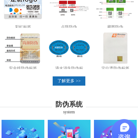
彩虹标签
点阵防伪
藏图防伪
安全线防伪标签
滴水消失防伪标
定位烫防伪标签
了解更多 >>
防伪系统
system