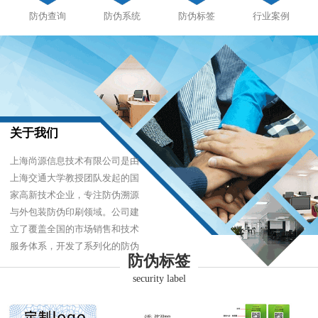
防伪查询
防伪系统
防伪标签
行业案例
关于我们
上海尚源信息技术有限公司是由
上海交通大学教授团队发起的国
家高新技术企业，专注防伪溯源
与外包装防伪印刷领域。公司建
立了覆盖全国的市场销售和技术
服务体系，开发了系列化的防伪
防伪标签
产品，以难仿制、易识别、优成
security label
本的技术，经受住了市场的严酷
考验