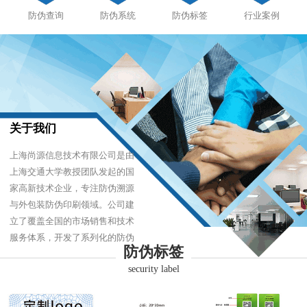
防伪查询
防伪系统
防伪标签
行业案例
关于我们
上海尚源信息技术有限公司是由
上海交通大学教授团队发起的国
家高新技术企业，专注防伪溯源
与外包装防伪印刷领域。公司建
立了覆盖全国的市场销售和技术
服务体系，开发了系列化的防伪
防伪标签
产品，以难仿制、易识别、优成
security label
本的技术，经受住了市场的严酷
考验