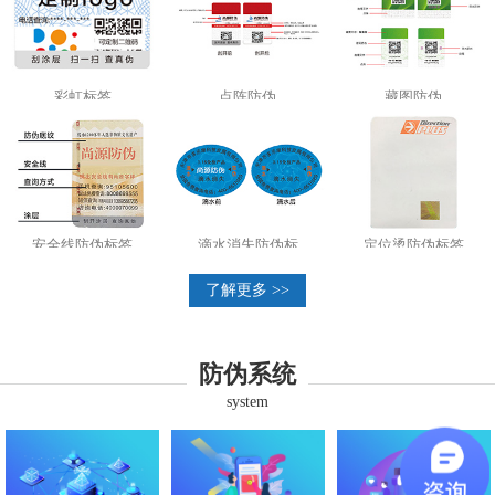
彩虹标签
点阵防伪
藏图防伪
安全线防伪标签
滴水消失防伪标
定位烫防伪标签
了解更多 >>
防伪系统
system