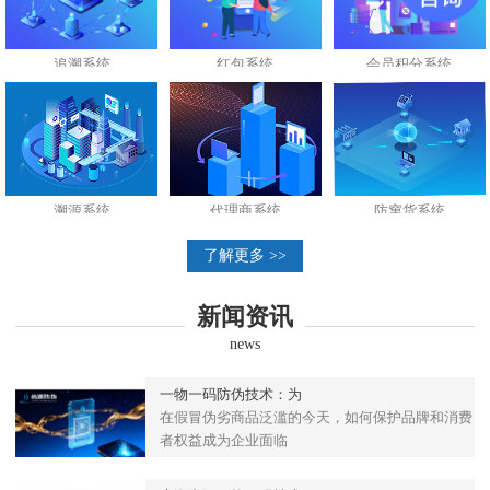
追溯系统
红包系统
会员积分系统
溯源系统
代理商系统
防窜货系统
了解更多 >>
新闻资讯
news
一物一码防伪技术：为
在假冒伪劣商品泛滥的今天，如何保护品牌和消费
者权益成为企业面临