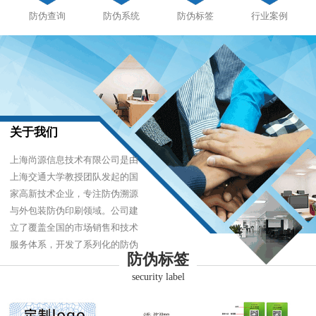
防伪查询
防伪系统
防伪标签
行业案例
关于我们
上海尚源信息技术有限公司是由
上海交通大学教授团队发起的国
家高新技术企业，专注防伪溯源
与外包装防伪印刷领域。公司建
立了覆盖全国的市场销售和技术
服务体系，开发了系列化的防伪
防伪标签
产品，以难仿制、易识别、优成
security label
本的技术，经受住了市场的严酷
考验