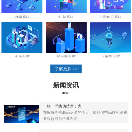
追溯系统
红包系统
会员积分系统
溯源系统
代理商系统
防窜货系统
了解更多 >>
新闻资讯
news
一物一码防伪技术：为
在假冒伪劣商品泛滥的今天，如何保护品牌和消费
者权益成为企业面临