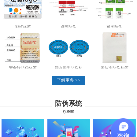
彩虹标签
点阵防伪
藏图防伪
安全线防伪标签
滴水消失防伪标
定位烫防伪标签
了解更多 >>
防伪系统
system