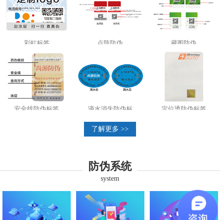
彩虹标签
点阵防伪
藏图防伪
安全线防伪标签
滴水消失防伪标
定位烫防伪标签
了解更多 >>
防伪系统
system