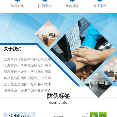
防伪查询
防伪系统
防伪标签
行业案例
关于我们
上海尚源信息技术有限公司是由
上海交通大学教授团队发起的国
家高新技术企业，专注防伪溯源
与外包装防伪印刷领域。公司建
立了覆盖全国的市场销售和技术
服务体系，开发了系列化的防伪
防伪标签
产品，以难仿制、易识别、优成
security label
本的技术，经受住了市场的严酷
考验