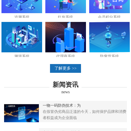
追溯系统
红包系统
会员积分系统
溯源系统
代理商系统
防窜货系统
了解更多 >>
新闻资讯
news
一物一码防伪技术：为
在假冒伪劣商品泛滥的今天，如何保护品牌和消费
者权益成为企业面临