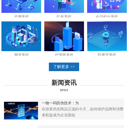
追溯系统
红包系统
会员积分系统
溯源系统
代理商系统
防窜货系统
了解更多 >>
新闻资讯
news
一物一码防伪技术：为
在假冒伪劣商品泛滥的今天，如何保护品牌和消费
者权益成为企业面临