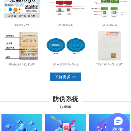
彩虹标签
点阵防伪
藏图防伪
安全线防伪标签
滴水消失防伪标
定位烫防伪标签
了解更多 >>
防伪系统
system