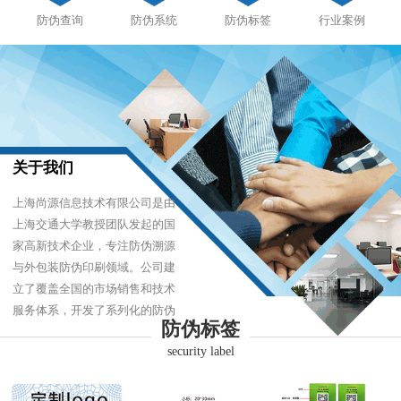
防伪查询
防伪系统
防伪标签
行业案例
关于我们
上海尚源信息技术有限公司是由
上海交通大学教授团队发起的国
家高新技术企业，专注防伪溯源
与外包装防伪印刷领域。公司建
立了覆盖全国的市场销售和技术
服务体系，开发了系列化的防伪
防伪标签
产品，以难仿制、易识别、优成
security label
本的技术，经受住了市场的严酷
考验