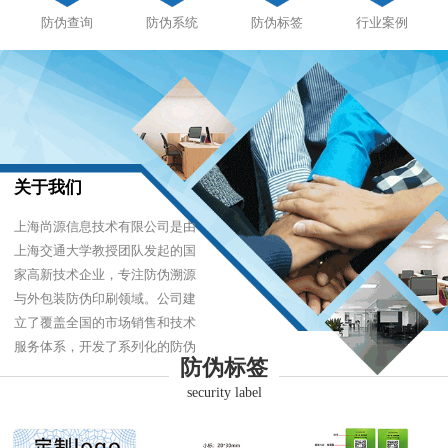
防伪查询
防伪系统
防伪标签
行业案例
关于我们
上海尚源信息技术有限公司是由
上海交通大学教授团队发起的国
家高新技术企业，专注防伪溯源
与外包装防伪印刷领域。公司建
立了覆盖全国的市场销售和技术
服务体系，开发了系列化的防伪
防伪标签
产品，以难仿制、易识别、优成
security label
本的技术，经受住了市场的严酷
考验