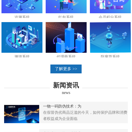
追溯系统
红包系统
会员积分系统
溯源系统
代理商系统
防窜货系统
了解更多 >>
新闻资讯
news
一物一码防伪技术：为
在假冒伪劣商品泛滥的今天，如何保护品牌和消费
者权益成为企业面临