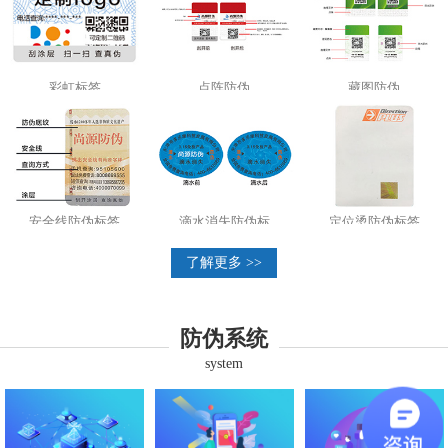
彩虹标签
点阵防伪
藏图防伪
安全线防伪标签
滴水消失防伪标
定位烫防伪标签
了解更多 >>
防伪系统
system