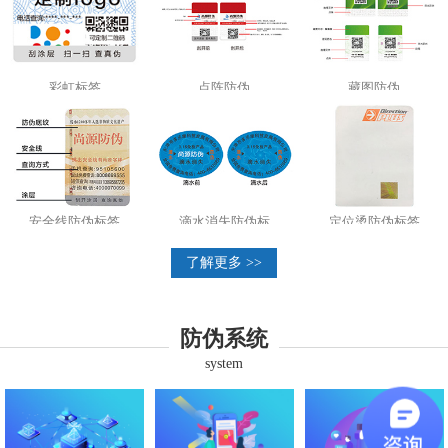
彩虹标签
点阵防伪
藏图防伪
安全线防伪标签
滴水消失防伪标
定位烫防伪标签
了解更多 >>
防伪系统
system