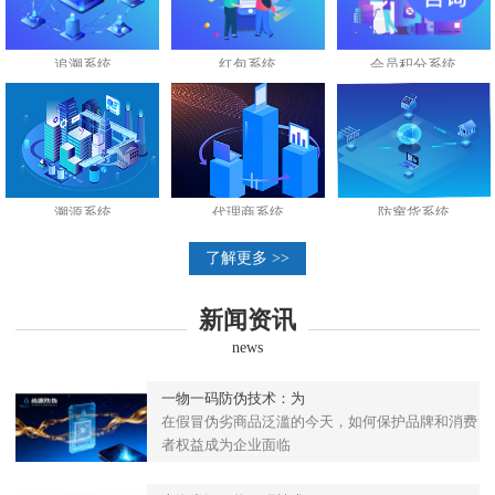
追溯系统
红包系统
会员积分系统
溯源系统
代理商系统
防窜货系统
了解更多 >>
新闻资讯
news
一物一码防伪技术：为
在假冒伪劣商品泛滥的今天，如何保护品牌和消费
者权益成为企业面临