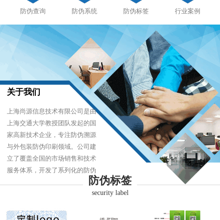
防伪查询
防伪系统
防伪标签
行业案例
关于我们
上海尚源信息技术有限公司是由
上海交通大学教授团队发起的国
家高新技术企业，专注防伪溯源
与外包装防伪印刷领域。公司建
立了覆盖全国的市场销售和技术
服务体系，开发了系列化的防伪
防伪标签
产品，以难仿制、易识别、优成
security label
本的技术，经受住了市场的严酷
考验