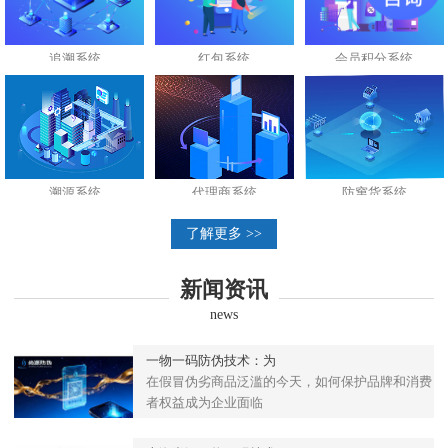
追溯系统
红包系统
会员积分系统
溯源系统
代理商系统
防窜货系统
了解更多 >>
新闻资讯
news
一物一码防伪技术：为
在假冒伪劣商品泛滥的今天，如何保护品牌和消费
者权益成为企业面临