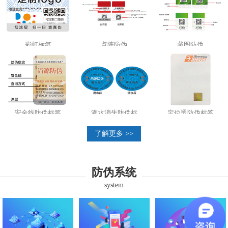
彩虹标签
点阵防伪
藏图防伪
安全线防伪标签
滴水消失防伪标
定位烫防伪标签
了解更多 >>
防伪系统
system