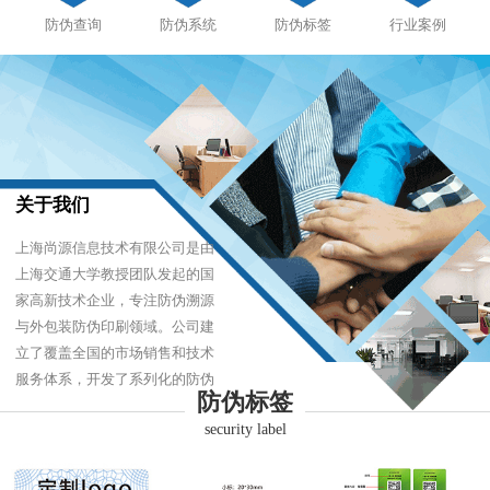
防伪查询
防伪系统
防伪标签
行业案例
关于我们
上海尚源信息技术有限公司是由
上海交通大学教授团队发起的国
家高新技术企业，专注防伪溯源
与外包装防伪印刷领域。公司建
立了覆盖全国的市场销售和技术
服务体系，开发了系列化的防伪
防伪标签
产品，以难仿制、易识别、优成
security label
本的技术，经受住了市场的严酷
考验